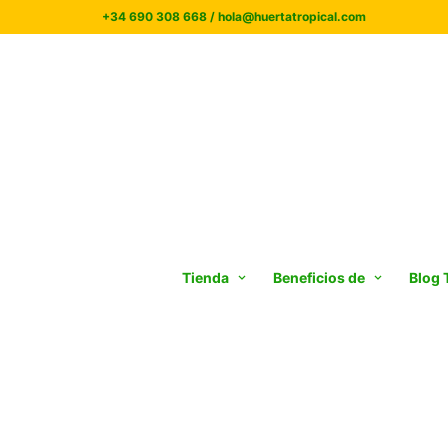
+34 690 308 668 / hola@huertatropical.com
Tienda
Beneficios de
Blog 