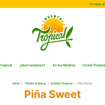
Tu Cesta de
Tropical
¿Qué hacemos?
En los Medios
Costa Tropica
Inicio
/
Tienda Tropical
/
Surtido Tropical
/
Piña Sweet
Piña Sweet