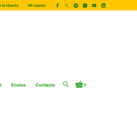
 la Huerta
Mi cuenta
l
Envíos
Contacto
0