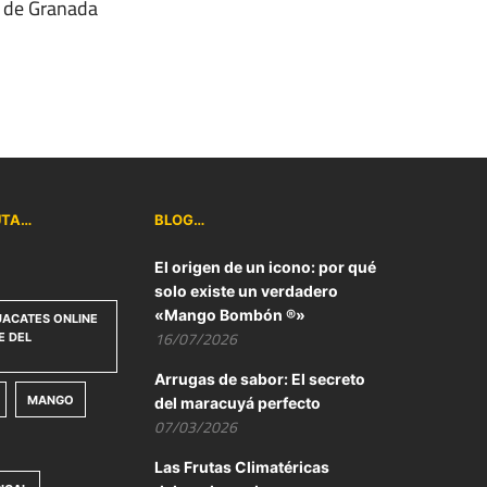
ad de Granada
UTA…
BLOG…
El origen de un icono: por qué
solo existe un verdadero
«Mango Bombón ®»
ACATES ONLINE
16/07/2026
E DEL
Arrugas de sabor: El secreto
MANGO
del maracuyá perfecto
07/03/2026
Las Frutas Climatéricas