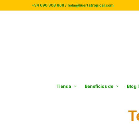
+34 690 308 668 / hola@huertatropical.com
Tienda
Beneficios de
Blog 
T