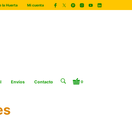
 la Huerta
Mi cuenta
l
Envíos
Contacto
0
es