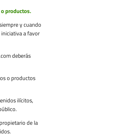
s o productos.
 siempre y cuando
iniciativa a favor
l.com deberás
cios o productos
idos ilícitos,
úblico.
propietario de la
idos.