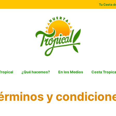
Tu Cesta de
Tropical
¿Qué hacemos?
En los Medios
Costa Tropica
érminos y condicion