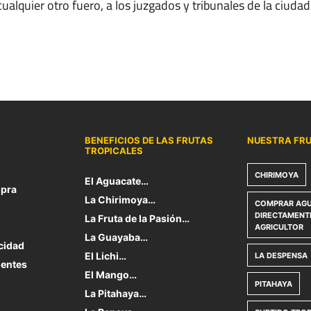
ualquier otro fuero, a los juzgados y tribunales de la ciud
BENEFICIOS DE LAS FRUTAS
NUESTRA FR
TROPICALES
CHIRIMOYA
El Aguacate…
pra
La Chirimoya…
COMPRAR AGU
DIRECTAMENT
La Fruta de la Pasión…
AGRICULTOR
La Guayaba…
acidad
El Lichi…
LA DESPENSA
uentes
El Mango…
PITAHAYA
La Pitahaya…