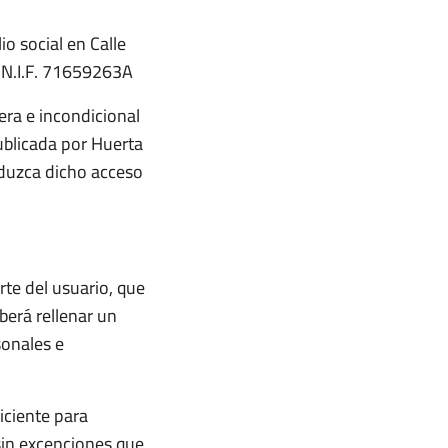
o social en Calle
e N.I.F. 71659263A
tera e incondicional
ublicada por Huerta
duzca dicho acceso
rte del usuario, que
berá rellenar un
sonales e
iciente para
sin excepciones que