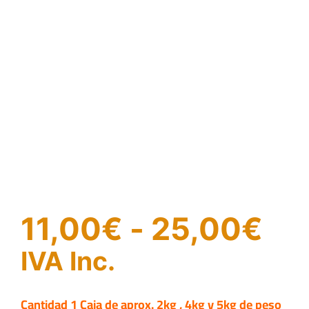
Ra
11,00
€
-
25,00
€
de
IVA Inc.
pre
Cantidad 1 Caja de aprox. 2kg , 4kg y 5kg de peso