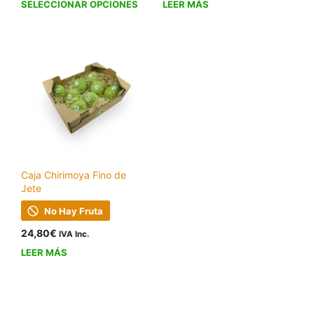
Este
SELECCIONAR OPCIONES
LEER MÁS
precios:
producto
desde
tiene
9,40€
múltiples
hasta
21,00€
variantes.
Las
opciones
se
pueden
elegir
en
Caja Chirimoya Fino de
Jete
la
página
No Hay Fruta
de
24,80
€
IVA Inc.
producto
LEER MÁS