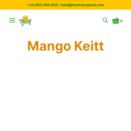
+34 690 308 668 / hola@huertatropical.com
0
Mango Keitt