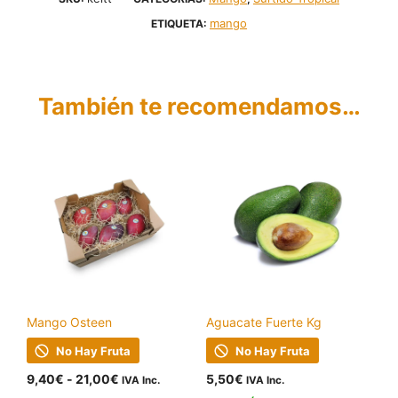
mango
ETIQUETA:
También te recomendamos…
Mango Osteen
Aguacate Fuerte Kg
No Hay Fruta
No Hay Fruta
Rango
9,40
€
-
21,00
€
5,50
€
IVA Inc.
IVA Inc.
de