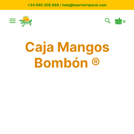
+34 690 308 668 / hola@huertatropical.com
0
Caja Mangos
Bombón ®