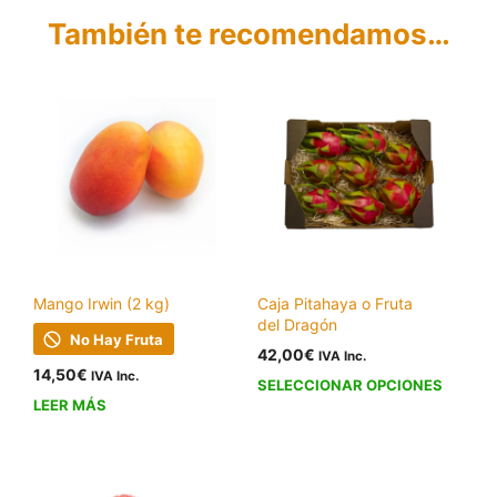
También te recomendamos…
Mango Irwin (2 kg)
Caja Pitahaya o Fruta
del Dragón
No Hay Fruta
42,00
€
IVA Inc.
Este
14,50
€
IVA Inc.
SELECCIONAR OPCIONES
produ
LEER MÁS
tiene
múltip
varian