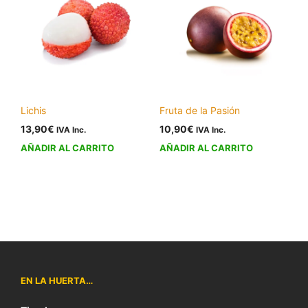
Las
opcio
se
puede
elegir
en
Lichis
Fruta de la Pasión
la
13,90
€
10,90
€
págin
IVA Inc.
IVA Inc.
de
AÑADIR AL CARRITO
AÑADIR AL CARRITO
produ
EN LA HUERTA…