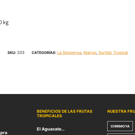
0 kg
203
La Despensa
Mango
Surtido Tropical
SKU:
CATEGORÍAS:
,
,
BENEFICIOS DE LAS FRUTAS
NUESTRA FR
TROPICALES
CHIRIMOYA
El Aguacate…
pra