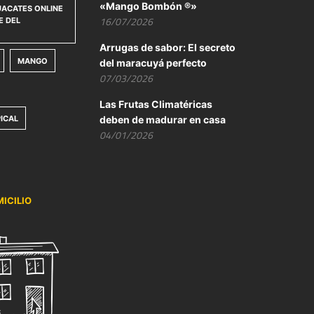
«Mango Bombón ®»
ACATES ONLINE
16/07/2026
E DEL
Arrugas de sabor: El secreto
MANGO
del maracuyá perfecto
07/03/2026
Las Frutas Climatéricas
ICAL
deben de madurar en casa
04/01/2026
ICILIO