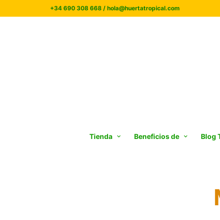
+34 690 308 668 / hola@huertatropical.com
Tienda
Beneficios de
Blog 