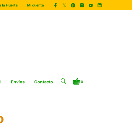
 la Huerta
Mi cuenta
l
Envíos
Contacto
0
o