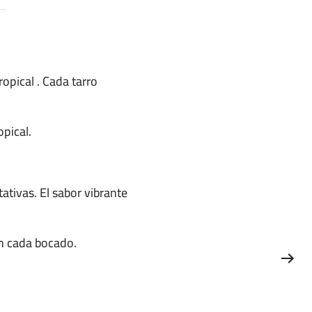
pical . Cada tarro
opical.
tivas. El sabor vibrante
on cada bocado.