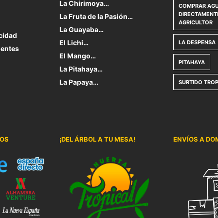
La Chirimoya…
COMPRAR AGU
DIRECTAMENT
La Fruta de la Pasión…
AGRICULTOR
La Guayaba…
acidad
El Lichi…
LA DESPENSA
uentes
El Mango…
PITAHAYA
La Pitahaya…
La Papaya…
SURTIDO TROP
IOS
¡DEL ÁRBOL A TU MESA!
ENVÍOS A DOM