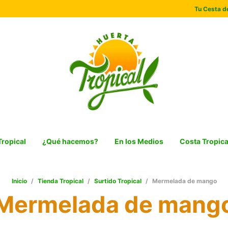
Tu Cesta de
Tropical
¿Qué hacemos?
En los Medios
Costa Tropica
Inicio
/
Tienda Tropical
/
Surtido Tropical
/
Mermelada de mango
Mermelada de mang