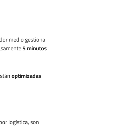
idor medio gestiona
scasamente
5 minutos
están
optimizadas
or logística, son