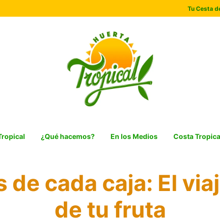
Tu Cesta de
Tropical
¿Qué hacemos?
En los Medios
Costa Tropica
 de cada caja: El viaj
de tu fruta