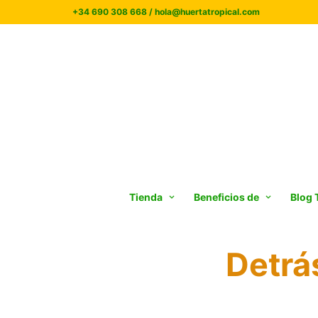
+34 690 308 668 / hola@huertatropical.com
Tienda
Beneficios de
Blog 
Detrás