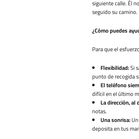
siguiente calle. Él 
seguido su camino.
¿Cómo puedes ayuda
Para que el esfuerz
Flexibilidad:
Si s
punto de recogida so
El teléfono sie
difícil en el último 
La dirección, al 
notas.
Una sonrisa:
Un 
deposita en tus man