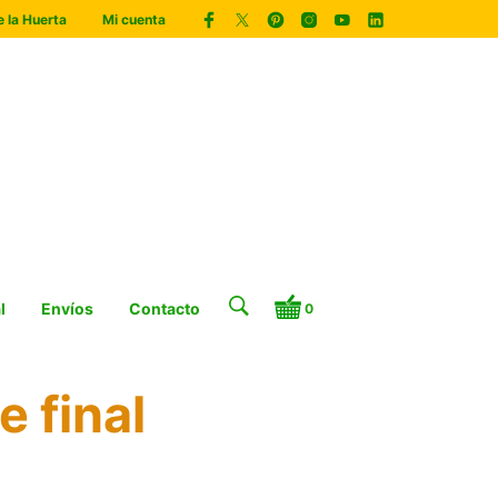
 la Huerta
Mi cuenta
l
Envíos
Contacto
0
e final