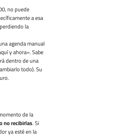
1:00, no puede
pecíficamente a esa
 perdiendo la
a una agenda manual
«aquí y ahora». Sabe
ará dentro de una
cambiarlo todo). Su
uro.
l momento de la
 no recibirlas
. Si
or ya esté en la