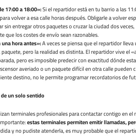
de 17:00 a 18:00»:
Si el repartidor está en tu barrio a las 1
para volver a esa calle horas después. Obligarle a volver es
jar sin entregar otros paquetes o cruzar la ciudad dos veces,
ite que los costes de envío sean razonables.
 una hora antes»:
A veces se piensa que el repartidor llev
paquete, pero la realidad es distinta. El repartidor vive el 
parada, pero es imposible predecir con exactitud dónde est
 ascensor averiado o un paquete difícil en otra calle pueden 
uiente destino, no le permite programar recordatorios de fut
 de un solo sentido
ilizan terminales profesionales para contactar contigo en e
 importante:
estas terminales permiten emitir llamadas, pero
dida y no pudiste atenderla, es muy probable que el repartid