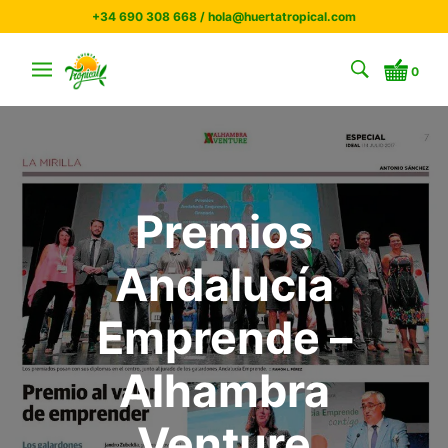
+34 690 308 668 / hola@huertatropical.com
0
Premios
Andalucía
Emprende –
Alhambra
Venture